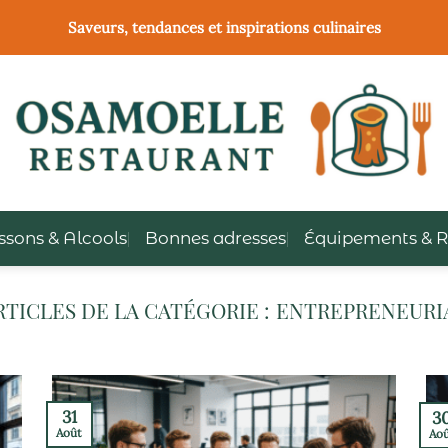
Saveurs, tendances et inspirations culinaires
ssons & Alcools
Bonnes adresses
Équipements & R
ENTREPRENEURI
31
3
Août
Ao