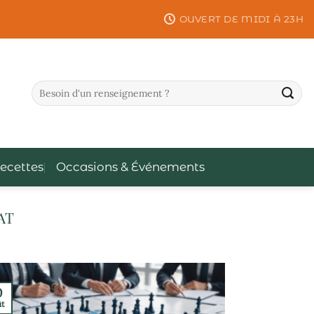
OUVERT DE MIDI À 23H
ecettes
Occasions & Événements
AT
0
ût