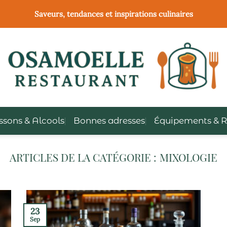
Saveurs, tendances et inspirations culinaires
ssons & Alcools
Bonnes adresses
Équipements & R
MIXOLOGIE
23
Sep