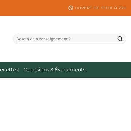
OUVERT DE MIDI À 23H
ecettes
Occasions & Événements