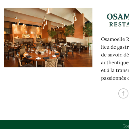
Osamoelle Re
lieu de gast
de savoir, d
authentiques
et à la tran
passionnés 
To