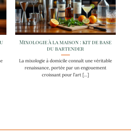
nu
Mixologie à la maison : kit de base
du bartender
de
La mixologie à domicile connaît une véritable
renaissance, portée par un engouement
croissant pour l’art [...]