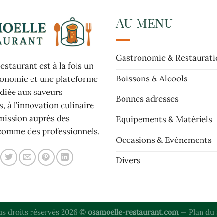
Au menu
Gastronomie & Restaurati
staurant est à la fois un
Boissons & Alcools
ronomie et une plateforme
édiée aux saveurs
Bonnes adresses
, à l’innovation culinaire
smission auprès des
Equipements & Matériels
comme des professionnels.
Occasions & Evénements
Divers
us droits réservés 2026 ©
osamoelle-restaurant.com
—
Plan du 