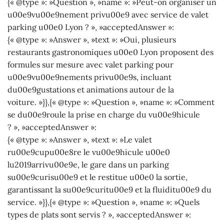
{« @type »: »Question », »name »: »Peut-on organiser un
u00e9vu00e9nement privu00e9 avec service de valet
parking u00e0 Lyon ? », »acceptedAnswer »:
{« @type »: »Answer », »text »: »Oui, plusieurs
restaurants gastronomiques u00e0 Lyon proposent des
formules sur mesure avec valet parking pour
u00e9vu00e9nements privu00e9s, incluant
du00e9gustations et animations autour de la
voiture. »}},{« @type »: »Question », »name »: »Comment
se du00e9roule la prise en charge du vu00e9hicule
? », »acceptedAnswer »:
{« @type »: »Answer », »text »: »Le valet
ru00e9cupu00e8re le vu00e9hicule u00e0
lu2019arrivu00e9e, le gare dans un parking
su00e9curisu00e9 et le restitue u00e0 la sortie,
garantissant la su00e9curitu00e9 et la fluiditu00e9 du
service. »}},{« @type »: »Question », »name »: »Quels
types de plats sont servis ? », »acceptedAnswer »: