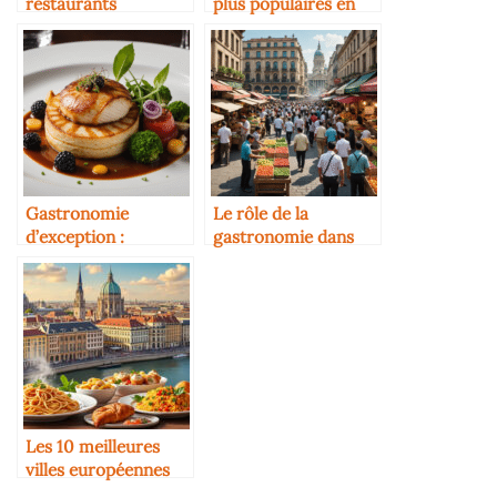
restaurants
plus populaires en
gastronomiques
Europe
d’exception
Gastronomie
Le rôle de la
d’exception :
gastronomie dans
découvrez
l’image d’une ville
l’expérience culinaire
unique d’osamoelle-
restaurant.com
Les 10 meilleures
villes européennes
pour les foodies