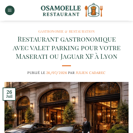
Passer
au
contenu
GASTRONOMIE & RESTAURATION
Restaurant gastronomique
avec valet parking pour votre
Maserati ou Jaguar XF à Lyon
PUBLIÉ LE
26/07/2026
PAR
JULIEN CADAREC
26
Juil