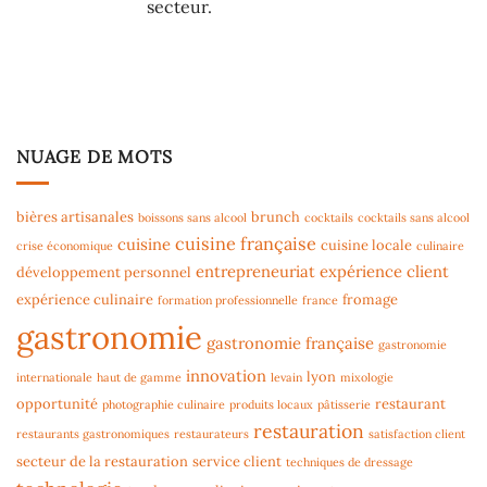
secteur.
NUAGE DE MOTS
bières artisanales
brunch
boissons sans alcool
cocktails
cocktails sans alcool
cuisine française
cuisine
cuisine locale
crise économique
culinaire
entrepreneuriat
expérience client
développement personnel
expérience culinaire
fromage
formation professionnelle
france
gastronomie
gastronomie française
gastronomie
innovation
lyon
internationale
haut de gamme
levain
mixologie
opportunité
restaurant
photographie culinaire
produits locaux
pâtisserie
restauration
restaurants gastronomiques
restaurateurs
satisfaction client
secteur de la restauration
service client
techniques de dressage