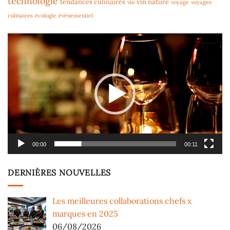
technologie
tendances culinaires
vin nature
vin
voyage
voyages
culinaires
écologie
événementiel
Lecteur
vidéo
00:00
00:11
DERNIÈRES NOUVELLES
Les meilleures collaborations chefs x
marques en 2025
06/08/2026