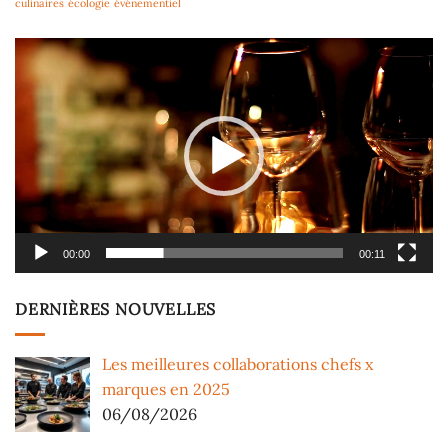
culinaires
écologie
événementiel
Lecteur
vidéo
00:00
00:11
DERNIÈRES NOUVELLES
Les meilleures collaborations chefs x
marques en 2025
06/08/2026