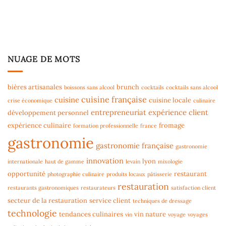
NUAGE DE MOTS
bières artisanales
brunch
boissons sans alcool
cocktails
cocktails sans alcool
cuisine française
cuisine
cuisine locale
crise économique
culinaire
entrepreneuriat
expérience client
développement personnel
expérience culinaire
fromage
formation professionnelle
france
gastronomie
gastronomie française
gastronomie
innovation
lyon
internationale
haut de gamme
levain
mixologie
opportunité
restaurant
photographie culinaire
produits locaux
pâtisserie
restauration
restaurants gastronomiques
restaurateurs
satisfaction client
secteur de la restauration
service client
techniques de dressage
technologie
tendances culinaires
vin nature
vin
voyage
voyages