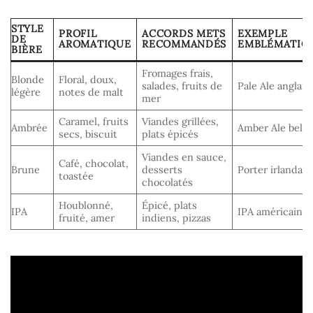
STYLE
PROFIL
ACCORDS METS
EXEMPLE
DE
AROMATIQUE
RECOMMANDÉS
EMBLÉMATIQ
BIÈRE
Fromages frais,
Blonde
Floral, doux,
salades, fruits de
Pale Ale anglais
légère
notes de malt
mer
Caramel, fruits
Viandes grillées,
Ambrée
Amber Ale belg
secs, biscuit
plats épicés
Viandes en sauce,
Café, chocolat,
Brune
desserts
Porter irlandais
toastée
chocolatés
Houblonné,
Épicé, plats
IPA
IPA américaine
fruité, amer
indiens, pizzas