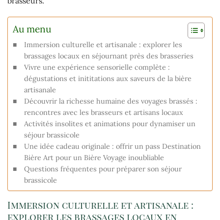
brasseurs.
Au menu
Immersion culturelle et artisanale : explorer les
brassages locaux en séjournant près des brasseries
Vivre une expérience sensorielle complète :
dégustations et inititations aux saveurs de la bière
artisanale
Découvrir la richesse humaine des voyages brassés :
rencontres avec les brasseurs et artisans locaux
Activités insolites et animations pour dynamiser un
séjour brassicole
Une idée cadeau originale : offrir un pass Destination
Bière Art pour un Bière Voyage inoubliable
Questions fréquentes pour préparer son séjour
brassicole
Immersion culturelle et artisanale :
explorer les brassages locaux en