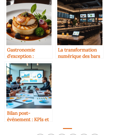
Gastronomie
La transformation
d’exception :
numérique des bars
découvrez
et cafés
l’expérience culinaire
unique d’osamoelle-
restaurant.com
Bilan post-
événement : KPIs et
amélioration
continue