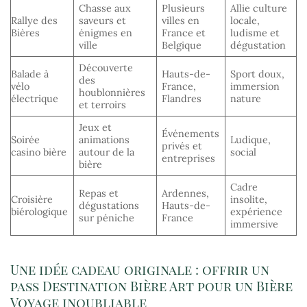
Chasse aux
Plusieurs
Allie culture
Rallye des
saveurs et
villes en
locale,
Bières
énigmes en
France et
ludisme et
ville
Belgique
dégustation
Découverte
Balade à
Hauts-de-
Sport doux,
des
vélo
France,
immersion
houblonnières
électrique
Flandres
nature
et terroirs
Jeux et
Événements
Soirée
animations
Ludique,
privés et
casino bière
autour de la
social
entreprises
bière
Cadre
Repas et
Ardennes,
Croisière
insolite,
dégustations
Hauts-de-
biérologique
expérience
sur péniche
France
immersive
Une idée cadeau originale : offrir un
pass Destination Bière Art pour un Bière
Voyage inoubliable