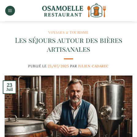
Passer
au
contenu
VOYAGES & TOURISME
Les séjours autour des bières
artisanales
PUBLIÉ LE
23/07/2025
PAR
JULIEN CADAREC
23
Juil