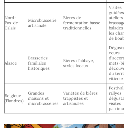
Visites
guidées,
Nord-
Bières de
ateliers d
Microbrasserie
Pas-de-
fermentation basse
brassage,
artisanale
Calais
traditionnelles
balades d
les cham
de houbl
Dégustati
cours
Brasseries
d’accords
Bières d’abbaye,
Alsace
familiales
mets-bièr
styles locaux
historiques
découver
du terroir
viticole
Festivals,
Grandes
Variétés de bières
rallyes
Belgique
maisons et
trappistes et
dégustati
(Flandres)
microbrasseries
artisanales
visites
patrimoni