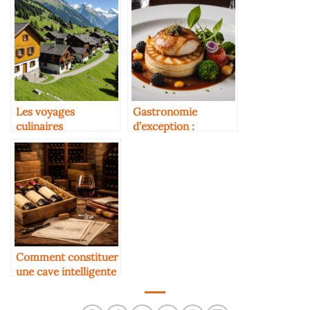
Les voyages
Gastronomie
culinaires
d’exception :
thématiques
découvrez
(fromage, vin,
l’expérience culinaire
chocolat)
unique d’osamoelle-
restaurant.com
Comment constituer
une cave intelligente
grâce aux vins en
primeur