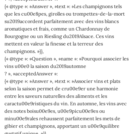
{« @type »: »Answer », »text »: »Les champignons tels
que les cu00e8pes, girolles ou trompettes-de-la-mort
su2019accordent parfaitement avec des vins blancs
aromatiques et frais, comme un Chardonnay de
Bourgogne ou un Riesling du2019Alsace. Ces vins
mettent en valeur la finesse et la terreur des
champignons. »}},
{« @type »: »Question », »name »: »Pourquoi associer les
vins u00e0 la saison du2019automne
? », »acceptedAnswer »:
{« @type »: »Answer », »text »: »Associer vins et plats
selon la saison permet de cru00e9er une harmonie
entre les saveurs naturelles des aliments et les
caractu00e9ristiques du vin. En automne, les vins avec
des notes boisu00e9es, u00e9picu00e9es ou
minu00e9rales rehaussent parfaitement les mets de
gibier et champignons, apportant un u00e9quilibre
gustatif unique. »}},