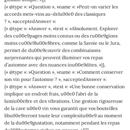
{« @type »: »Question », »name »: »Peut-on varier les
accords mets-vins au-delu00e0 des classiques
? », »acceptedAnswer »:
{« @type »: »Answer », »text »: »Absolument. Explorer
des cu00e9pages moins connus ou des ru00e9gions
moins cu00e9lu00e8bres, comme la Savoie ou le Jura,
permet de du00e9couvrir des combinaisons
surprenantes qui peuvent illuminer vos repas
d’automne avec des nuances inu00e9dites. »}},
{« @type »: »Question », »name »: »Comment conserver
son vin pour l’automne ? », »acceptedAnswer »:
{« @type »: »Answer », »text »: »Une bonne conservation
implique un endroit frais, u00e0 l’abri de la
lumiu00e8re et des vibrations. Une gestion rigoureuse
de la cave u00e0 vin vous garantit que vos bouteilles
libu00e9reront toute leur complexitu00e9 au moment
de la du00e9gustation, notamment pendant les repas