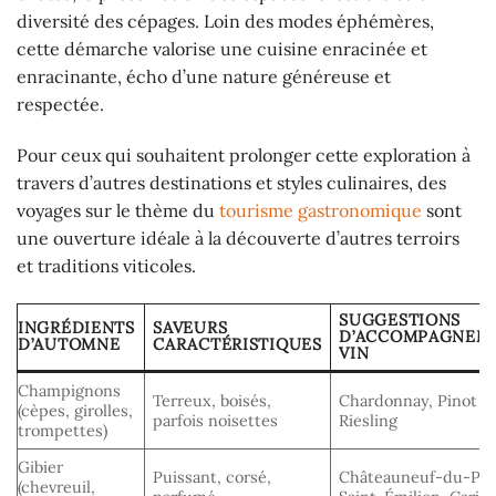
diversité des cépages. Loin des modes éphémères,
cette démarche valorise une cuisine enracinée et
enracinante, écho d’une nature généreuse et
respectée.
Pour ceux qui souhaitent prolonger cette exploration à
travers d’autres destinations et styles culinaires, des
voyages sur le thème du
tourisme gastronomique
sont
une ouverture idéale à la découverte d’autres terroirs
et traditions viticoles.
SUGGESTIONS
INGRÉDIENTS
SAVEURS
D’ACCOMPAGNEM
D’AUTOMNE
CARACTÉRISTIQUES
VIN
Champignons
Terreux, boisés,
Chardonnay, Pinot No
(cèpes, girolles,
parfois noisettes
Riesling
trompettes)
Gibier
Puissant, corsé,
Châteauneuf-du-Pap
(chevreuil,