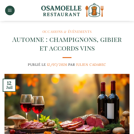
Passer
au
contenu
OCCASIONS & ÉVÉNEMENTS
Automne : champignons, gibier
et accords vins
PUBLIÉ LE
12/07/2026
PAR
JULIEN CADAREC
12
Juil