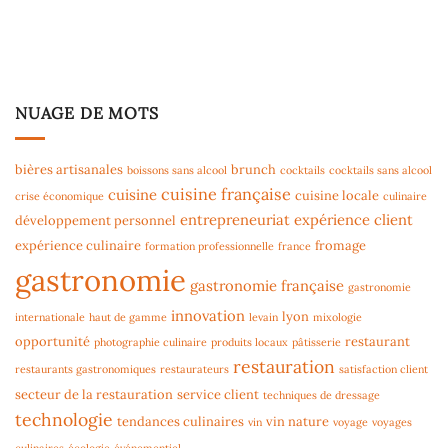
NUAGE DE MOTS
bières artisanales
brunch
boissons sans alcool
cocktails
cocktails sans alcool
cuisine française
cuisine
cuisine locale
crise économique
culinaire
entrepreneuriat
expérience client
développement personnel
expérience culinaire
fromage
formation professionnelle
france
gastronomie
gastronomie française
gastronomie
innovation
lyon
internationale
haut de gamme
levain
mixologie
opportunité
restaurant
photographie culinaire
produits locaux
pâtisserie
restauration
restaurants gastronomiques
restaurateurs
satisfaction client
secteur de la restauration
service client
techniques de dressage
technologie
tendances culinaires
vin nature
vin
voyage
voyages
culinaires
écologie
événementiel