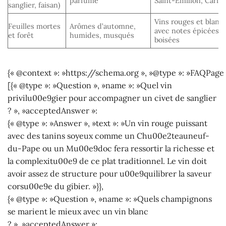
parfumé
Saint-Émilion, Carig
sanglier, faisan)
Vins rouges et blanc
Feuilles mortes
Arômes d’automne,
avec notes épicées e
et forêt
humides, musqués
boisées
{« @context »: »https://schema.org », »@type »: »FAQPage 
[{« @type »: »Question », »name »: »Quel vin
privilu00e9gier pour accompagner un civet de sanglier
? », »acceptedAnswer »:
{« @type »: »Answer », »text »: »Un vin rouge puissant
avec des tanins soyeux comme un Chu00e2teauneuf-
du-Pape ou un Mu00e9doc fera ressortir la richesse et
la complexitu00e9 de ce plat traditionnel. Le vin doit
avoir assez de structure pour u00e9quilibrer la saveur
corsu00e9e du gibier. »}},
{« @type »: »Question », »name »: »Quels champignons
se marient le mieux avec un vin blanc
? », »acceptedAnswer »: