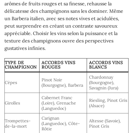
arômes de fruits rouges et sa finesse, rehausse la
délicatesse des champignons sans les dominer. Même
un Barbera italien, avec ses notes vives et acidulées,
peut surprendre en créant un contraste savoureux
appréciable. Choisir les vins selon la puissance et la
texture des champignons ouvre des perspectives
gustatives infinies.
TYPE DE
ACCORDS VINS
ACCORDS VINS
CHAMPIGNON
ROUGES
BLANCS
Chardonnay
Pinot Noir
Cèpes
(Bourgogne),
(Bourgogne), Barbera
Savagnin (Jura)
Cabernet Franc
Riesling, Pinot Gris
Girolles
(Loire), Grenache
(Alsace)
(Languedoc)
Carignan
Trompettes-
Altesse (Savoie),
(Languedoc), Côte-
de-la-mort
Pinot Gris
Rôtie