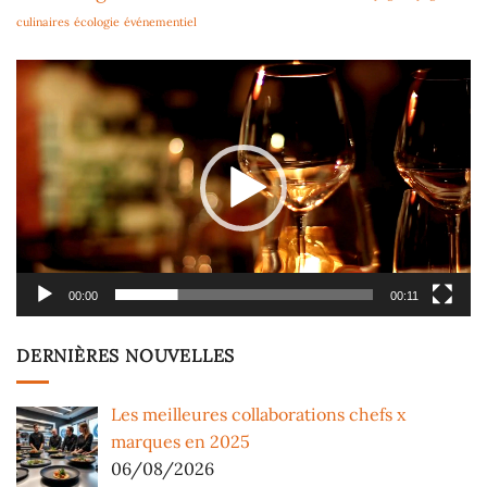
culinaires
écologie
événementiel
Lecteur
vidéo
00:00
00:11
DERNIÈRES NOUVELLES
Les meilleures collaborations chefs x
marques en 2025
06/08/2026