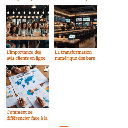
formation food
utilisées en 2025
L’importance des
La transformation
avis clients en ligne
numérique des bars
et cafés
Comment se
différencier face à la
concurrence