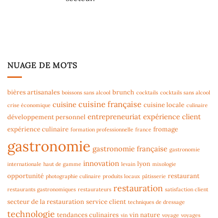
NUAGE DE MOTS
bières artisanales
brunch
boissons sans alcool
cocktails
cocktails sans alcool
cuisine française
cuisine
cuisine locale
crise économique
culinaire
entrepreneuriat
expérience client
développement personnel
expérience culinaire
fromage
formation professionnelle
france
gastronomie
gastronomie française
gastronomie
innovation
lyon
internationale
haut de gamme
levain
mixologie
opportunité
restaurant
photographie culinaire
produits locaux
pâtisserie
restauration
restaurants gastronomiques
restaurateurs
satisfaction client
secteur de la restauration
service client
techniques de dressage
technologie
tendances culinaires
vin nature
vin
voyage
voyages