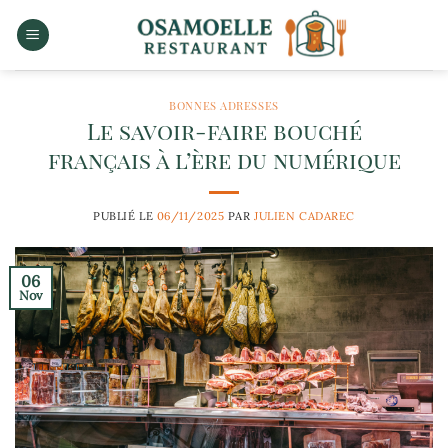
Passer
au
contenu
BONNES ADRESSES
Le savoir-faire bouché
français à l’ère du numérique
PUBLIÉ LE
06/11/2025
PAR
JULIEN CADAREC
06
Nov