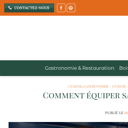
Passer
CONTACTEZ-NOUS
au
contenu
Gastronomie & Restauration
Boi
CUISINE
,
GASTRONOMIE / CUISINE 
Comment équiper sa
PUBLIÉ LE
1