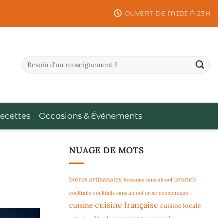
OUVERT DE MIDI À 23H
ecettes
Occasions & Événements
NUAGE DE MOTS
bières artisanales
brunch
boissons sans alcool
cocktails
cocktails sans alcool
crise économique
cuisine française
cuisine
cuisine locale