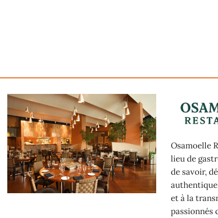
Osamoelle Re
lieu de gast
de savoir, d
authentiques
et à la tran
passionnés 