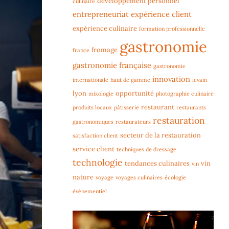
développement personnel
culinaire
entrepreneuriat
expérience client
expérience culinaire
formation professionnelle
gastronomie
fromage
france
gastronomie française
gastronomie
innovation
internationale
haut de gamme
levain
lyon
opportunité
mixologie
photographie culinaire
restaurant
produits locaux
pâtisserie
restaurants
restauration
gastronomiques
restaurateurs
secteur de la restauration
satisfaction client
service client
techniques de dressage
technologie
tendances culinaires
vin
vin
nature
voyage
voyages culinaires
écologie
événementiel
Lecteur