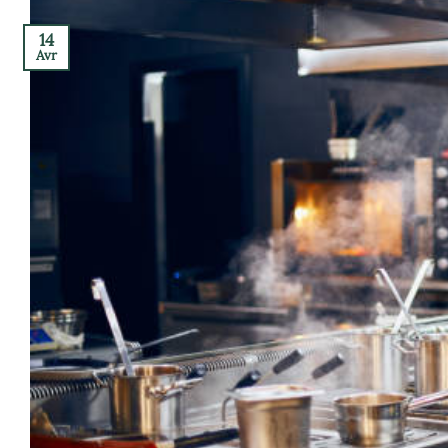
14
Avr