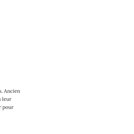
s. Ancien
 leur
r pour