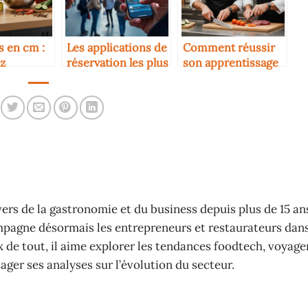
s en cm :
Les applications de
Comment réussir
z
réservation les plus
son apprentissage
convertir
utilisées en 2025
en cuisine
t les
en cuisine
vers de la gastronomie et du business depuis plus de 15 an
mpagne désormais les entrepreneurs et restaurateurs dans
ux de tout, il aime explorer les tendances foodtech, voyage
ager ses analyses sur l’évolution du secteur.