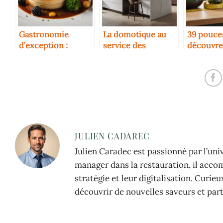
Gastronomie
La domotique au
39 pouce
d’exception :
service des
découvre
découvrez
cuisines pro
comment 
l’expérience
facilemen
culinaire unique
mesures 
d’osamoelle-
restaurant.com
JULIEN CADAREC
Julien Caradec est passionné par l’uni
manager dans la restauration, il acco
stratégie et leur digitalisation. Curie
découvrir de nouvelles saveurs et part