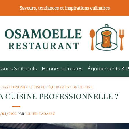
Saveurs, tendances et inspirations culinaires
ssons & Alcools
Bonnes adresses
Équipements & R
/
,
GASTRONOMIE / CUISINE / ÉQUIPEMENT DE CUISINE
 cuisine professionnelle ?
4/04/2022
PAR
JULIEN CADAREC