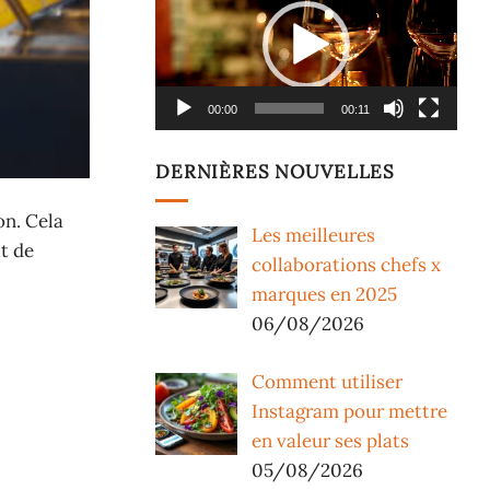
vidéo
00:00
00:11
DERNIÈRES NOUVELLES
on. Cela
Les meilleures
it de
collaborations chefs x
marques en 2025
06/08/2026
Comment utiliser
Instagram pour mettre
en valeur ses plats
05/08/2026