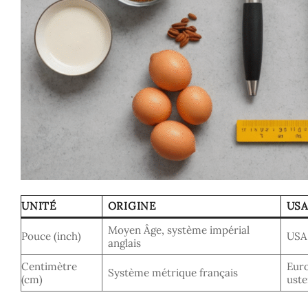
UNITÉ
ORIGINE
US
Moyen Âge, système impérial
Pouce (inch)
USA,
anglais
Centimètre
Euro
Système métrique français
(cm)
uste