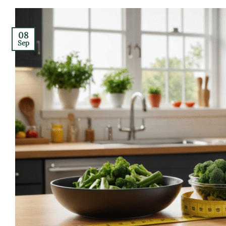
08
Sep