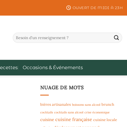
OUVERT DE MIDI À 23H
ecettes
Occasions & Événements
NUAGE DE MOTS
bières artisanales
brunch
boissons sans alcool
cocktails
cocktails sans alcool
crise économique
cuisine française
cuisine
cuisine locale