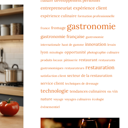
développement personnel
culinaire
entrepreneuriat
expérience client
expérience culinaire
formation professionnelle
gastronomie
fromage
france
gastronomie française
gastronomie
innovation
internationale
haut de gamme
levain
lyon
opportunité
mixologie
photographie culinaire
restaurant
produits locaux
pâtisserie
restaurants
restauration
gastronomiques
restaurateurs
secteur de la restauration
satisfaction client
service client
techniques de dressage
technologie
tendances culinaires
vin
vin
nature
voyage
voyages culinaires
écologie
événementiel
Lecteur