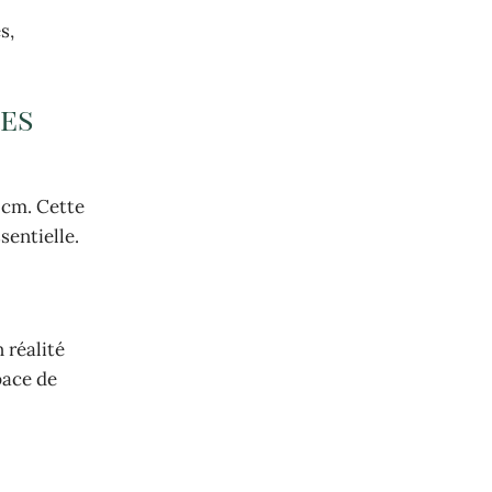
s,
res
 cm. Cette
sentielle.
 réalité
pace de