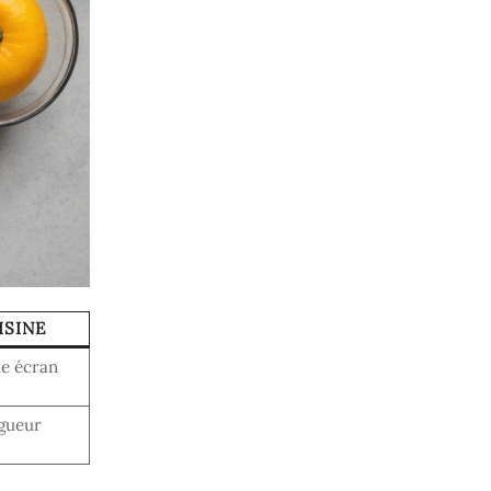
ISINE
le écran
ngueur