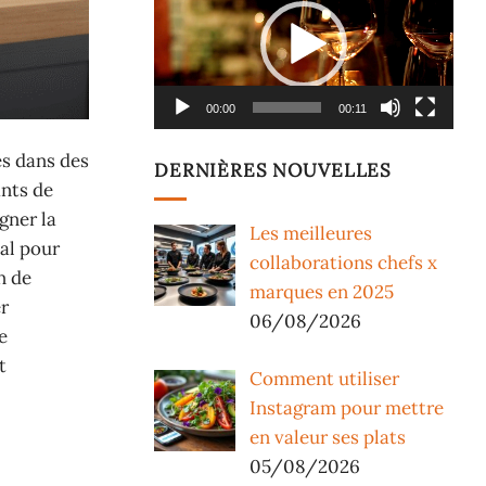
vidéo
00:00
00:11
es dans des
DERNIÈRES NOUVELLES
ants de
gner la
Les meilleures
al pour
collaborations chefs x
n de
marques en 2025
er
06/08/2026
e
t
Comment utiliser
Instagram pour mettre
en valeur ses plats
05/08/2026