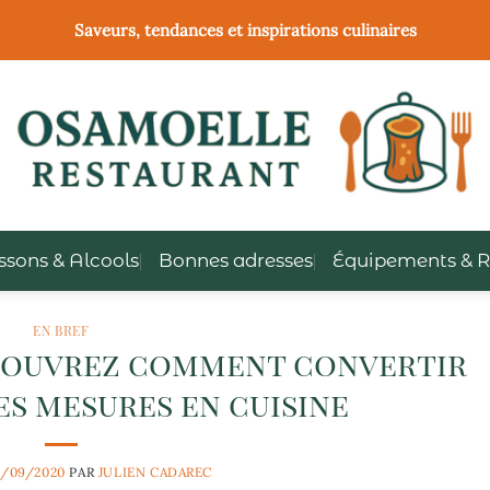
Saveurs, tendances et inspirations culinaires
ssons & Alcools
Bonnes adresses
Équipements & R
EN BREF
écouvrez comment convertir
es mesures en cuisine
/09/2020
PAR
JULIEN CADAREC