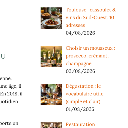
Toulouse : cassoulet &
vins du Sud-Ouest, 10
adresses
04/08/2026
Choisir un mousseux :
nu
prosecco, crémant,
champagne
02/08/2026
ienne.
ne âge, il
Dégustation : le
En 2018, il
vocabulaire utile
uotidien
(simple et clair)
01/08/2026
pporte un
Restauration