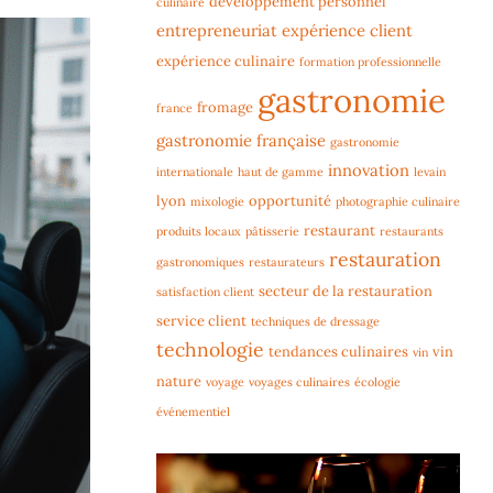
développement personnel
culinaire
entrepreneuriat
expérience client
expérience culinaire
formation professionnelle
gastronomie
fromage
france
gastronomie française
gastronomie
innovation
internationale
haut de gamme
levain
lyon
opportunité
mixologie
photographie culinaire
restaurant
produits locaux
pâtisserie
restaurants
restauration
gastronomiques
restaurateurs
secteur de la restauration
satisfaction client
service client
techniques de dressage
technologie
tendances culinaires
vin
vin
nature
voyage
voyages culinaires
écologie
événementiel
Lecteur