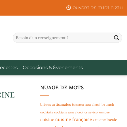
OUVERT DE MIDI À 23H
ecettes
Occasions & Événements
NUAGE DE MOTS
cine
bières artisanales
brunch
boissons sans alcool
cocktails
cocktails sans alcool
crise économique
cuisine française
cuisine
cuisine locale