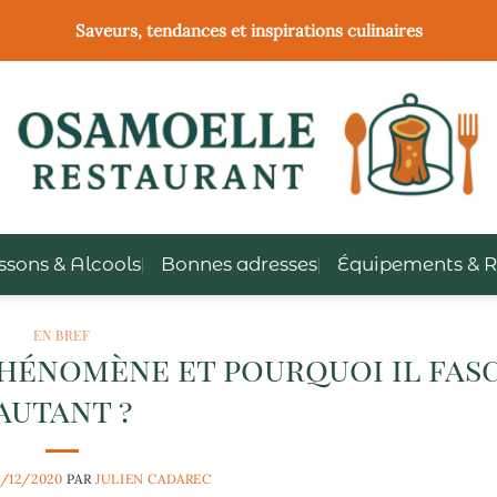
Saveurs, tendances et inspirations culinaires
ssons & Alcools
Bonnes adresses
Équipements & R
EN BREF
e phénomène et pourquoi il fas
autant ?
1/12/2020
PAR
JULIEN CADAREC