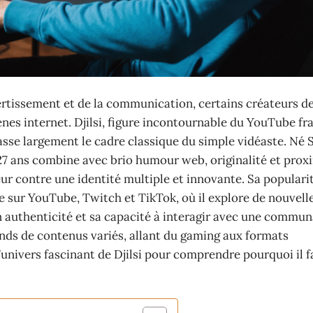
ivertissement et de la communication, certains créateurs 
s internet. Djilsi, figure incontournable du YouTube fr
sse largement le cadre classique du simple vidéaste. Né Si
27 ans combine avec brio humour web, originalité et prox
ur contre une identité multiple et innovante. Sa popularit
 sur YouTube, Twitch et TikTok, où il explore de nouvell
 authenticité et sa capacité à interagir avec une commu
nds de contenus variés, allant du gaming aux formats
’univers fascinant de Djilsi pour comprendre pourquoi il f