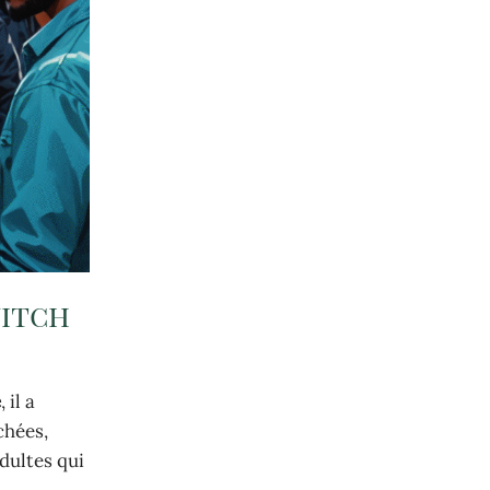
witch
e
, il a
chées,
dultes qui