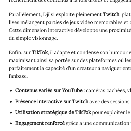
recherchent des contenus à la fois drôles et engagean
Parallèlement, Djilsi exploite pleinement
Twitch
, pla
lives mélangent parties de jeux vidéo mémorables et di
Cette dimension interactive développe une proximité
du simple visionnage.
Enfin, sur
TikTok
, il adapte et condense son humour 
maximisant ainsi sa portée sur des plateformes où les c
parfaitement la capacité d’un créateur à naviguer ent
fanbase.
Contenus variés sur YouTube
: caméras cachées, v
Présence interactive sur Twitch
avec des sessions 
Utilisation stratégique de TikTok
pour exploiter le
Engagement renforcé
grâce à une communication t