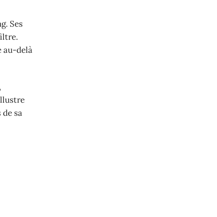
g. Ses
ltre.
e au-delà
,
llustre
 de sa