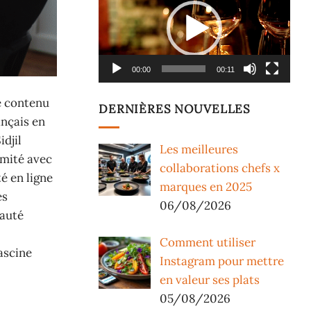
vidéo
00:00
00:11
de contenu
DERNIÈRES NOUVELLES
ançais en
djil
Les meilleures
imité avec
collaborations chefs x
é en ligne
marques en 2025
es
06/08/2026
nauté
Comment utiliser
ascine
Instagram pour mettre
en valeur ses plats
05/08/2026