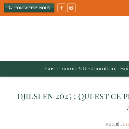
Passer
CONTACTEZ-NOUS
au
contenu
Gastronomie & Restauration
Boi
djilsi en 2025 : qui est c
PUBLIÉ LE
2