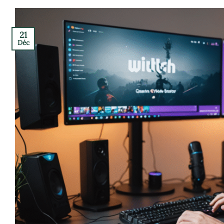
21
Déc