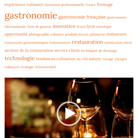
expérience culinaire
fromage
formation professionnelle
france
gastronomie
gastronomie française
gastronomie
innovation
lyon
internationale
haut de gamme
levain
mixologie
opportunité
restaurant
photographie culinaire
produits locaux
pâtisserie
restauration
restaurants gastronomiques
restaurateurs
satisfaction client
secteur de la restauration
service client
techniques de dressage
technologie
tendances culinaires
vin nature
vin
voyage
voyages
culinaires
écologie
événementiel
Lecteur
vidéo