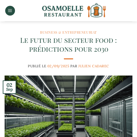
Passer
au
contenu
BUSINESS & ENTREPRENEURIAT
Le futur du secteur food :
prédictions pour 2030
PUBLIÉ LE
02/09/2025
PAR
JULIEN CADAREC
02
Sep