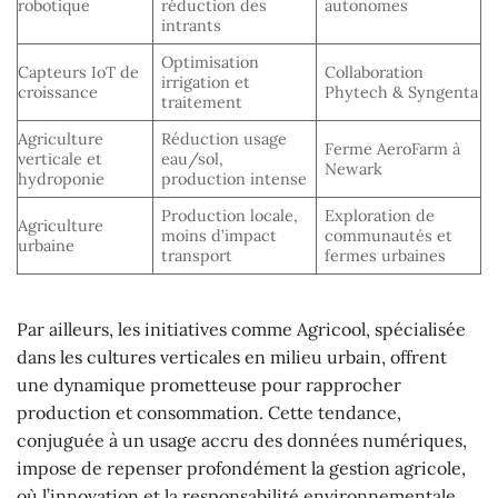
robotique
réduction des
autonomes
intrants
Optimisation
Capteurs IoT de
Collaboration
irrigation et
croissance
Phytech & Syngenta
traitement
Agriculture
Réduction usage
Ferme AeroFarm à
verticale et
eau/sol,
Newark
hydroponie
production intense
Production locale,
Exploration de
Agriculture
moins d’impact
communautés et
urbaine
transport
fermes urbaines
Par ailleurs, les initiatives comme Agricool, spécialisée
dans les cultures verticales en milieu urbain, offrent
une dynamique prometteuse pour rapprocher
production et consommation. Cette tendance,
conjuguée à un usage accru des données numériques,
impose de repenser profondément la gestion agricole,
où l’innovation et la responsabilité environnementale