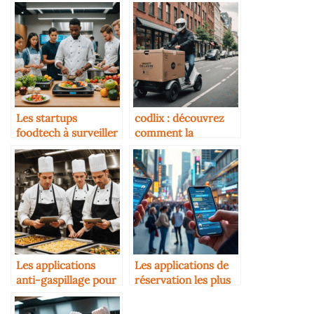
Les startups
codlix : découvrez
foodtech à surveiller
comment la
en 2025
technologie
transforme
l’expérience culinaire
en 2025
Les applications
Les applications de
anti-gaspillage pour
réservation les plus
restaurants
utilisées en 2025