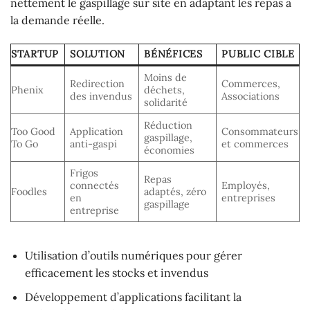
nettement le gaspillage sur site en adaptant les repas à
la demande réelle.
STARTUP
SOLUTION
BÉNÉFICES
PUBLIC CIBLE
Moins de
Redirection
Commerces,
Phenix
déchets,
des invendus
Associations
solidarité
Réduction
Too Good
Application
Consommateurs
gaspillage,
To Go
anti-gaspi
et commerces
économies
Frigos
Repas
connectés
Employés,
Foodles
adaptés, zéro
en
entreprises
gaspillage
entreprise
Utilisation d’outils numériques pour gérer
efficacement les stocks et invendus
Développement d’applications facilitant la