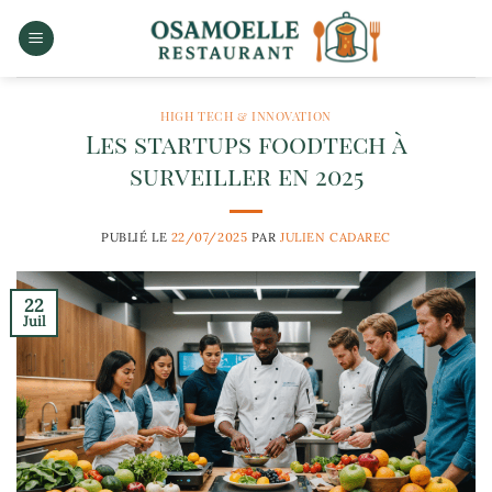
Passer
au
contenu
HIGH TECH & INNOVATION
Les startups foodtech à
surveiller en 2025
PUBLIÉ LE
22/07/2025
PAR
JULIEN CADAREC
22
Juil