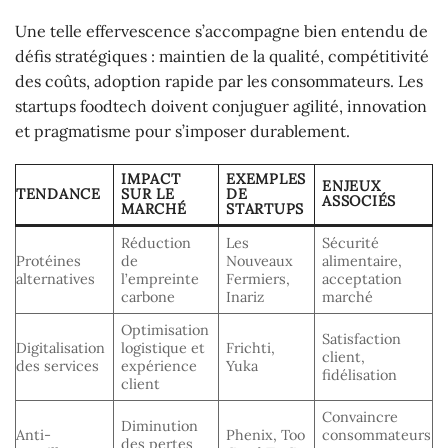
Une telle effervescence s’accompagne bien entendu de
défis stratégiques : maintien de la qualité, compétitivité
des coûts, adoption rapide par les consommateurs. Les
startups foodtech doivent conjuguer agilité, innovation
et pragmatisme pour s’imposer durablement.
IMPACT
EXEMPLES
ENJEUX
TENDANCE
SUR LE
DE
ASSOCIÉS
MARCHÉ
STARTUPS
Réduction
Les
Sécurité
Protéines
de
Nouveaux
alimentaire,
alternatives
l’empreinte
Fermiers,
acceptation
carbone
Inariz
marché
Optimisation
Satisfaction
Digitalisation
logistique et
Frichti,
client,
des services
expérience
Yuka
fidélisation
client
Convaincre
Diminution
Anti-
Phenix, Too
consommateurs
des pertes