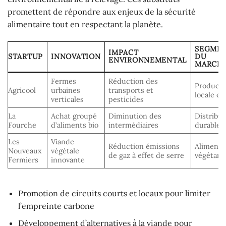
promettent de répondre aux enjeux de la sécurité
alimentaire tout en respectant la planète.
SEGME
IMPACT
STARTUP
INNOVATION
DU
ENVIRONNEMENTAL
MARCH
Fermes
Réduction des
Producti
Agricool
urbaines
transports et
locale et
verticales
pesticides
La
Achat groupé
Diminution des
Distribut
Fourche
d’aliments bio
intermédiaires
durable
Les
Viande
Réduction émissions
Alimenta
Nouveaux
végétale
de gaz à effet de serre
végétari
Fermiers
innovante
Promotion de circuits courts et locaux pour limiter
l’empreinte carbone
Développement d’alternatives à la viande pour