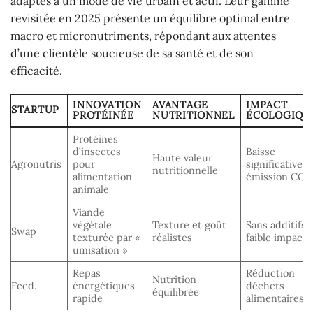
adaptés à un mode de vie urbain et actif. Leur gamme
revisitée en 2025 présente un équilibre optimal entre
macro et micronutriments, répondant aux attentes
d’une clientèle soucieuse de sa santé et de son
efficacité.
INNOVATION
AVANTAGE
IMPACT
STARTUP
PROTÉINÉE
NUTRITIONNEL
ÉCOLOGIQU
Protéines
d’insectes
Baisse
Haute valeur
Agronutris
pour
significative
nutritionnelle
alimentation
émission CO2
animale
Viande
végétale
Texture et goût
Sans additifs,
Swap
texturée par «
réalistes
faible impact
umisation »
Repas
Réduction
Nutrition
Feed.
énergétiques
déchets
équilibrée
rapide
alimentaires