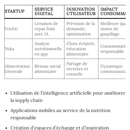
SERVICE
INNOVATION
IMPACT
STARTUP
DIGITAL
UTILISATEUR
CONSOMMAT
Livraison de
Prévision de la
Meilleure quali
Frichti
repas frais
demande,
moins de
avec IA
optimisation
gaspillage
Analyse
Choix éclairés,
Consommatio
Yuka
nutritionnelle
éducation
responsable
en app
alimentaire
Partage de
Alimentation
Réseau social
Dynamique
recettes et
Générale
alimentaire
communautair
conseils
Utilisation de l’intelligence artificielle pour améliorer
la supply chain
Applications mobiles au service de la nutrition
responsable
Création d’espaces d’échange et d’inspiration