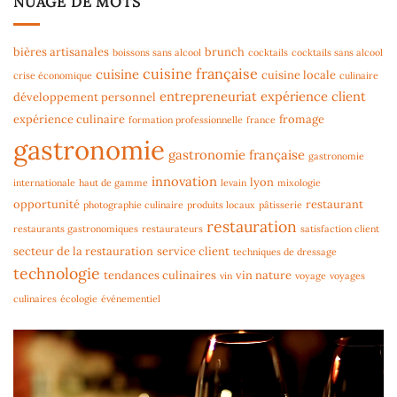
NUAGE DE MOTS
bières artisanales
brunch
boissons sans alcool
cocktails
cocktails sans alcool
cuisine française
cuisine
cuisine locale
crise économique
culinaire
entrepreneuriat
expérience client
développement personnel
expérience culinaire
fromage
formation professionnelle
france
gastronomie
gastronomie française
gastronomie
innovation
lyon
internationale
haut de gamme
levain
mixologie
opportunité
restaurant
photographie culinaire
produits locaux
pâtisserie
restauration
restaurants gastronomiques
restaurateurs
satisfaction client
secteur de la restauration
service client
techniques de dressage
technologie
tendances culinaires
vin nature
vin
voyage
voyages
culinaires
écologie
événementiel
Lecteur
vidéo