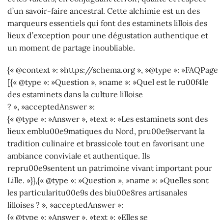
d’un savoir-faire ancestral. Cette alchimie est un des
marqueurs essentiels qui font des estaminets lillois des
lieux d’exception pour une dégustation authentique et
un moment de partage inoubliable.
{« @context »: »https://schema.org », »@type »: »FAQPage 
[{« @type »: »Question », »name »: »Quel est le ru00f4le
des estaminets dans la culture lilloise
? », »acceptedAnswer »:
{« @type »: »Answer », »text »: »Les estaminets sont des
lieux emblu00e9matiques du Nord, pru00e9servant la
tradition culinaire et brassicole tout en favorisant une
ambiance conviviale et authentique. Ils
repru00e9sentent un patrimoine vivant important pour
Lille. »}},{« @type »: »Question », »name »: »Quelles sont
les particularitu00e9s des biu00e8res artisanales
lilloises ? », »acceptedAnswer »:
{« @type »: »Answer », »text »: »Elles se