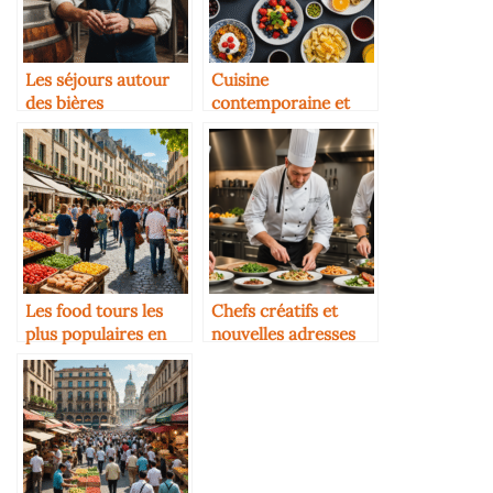
Les séjours autour
Cuisine
des bières
contemporaine et
artisanales
adresses à tester au
Brésil
Les food tours les
Chefs créatifs et
plus populaires en
nouvelles adresses
Europe
gourmandes en
Floride