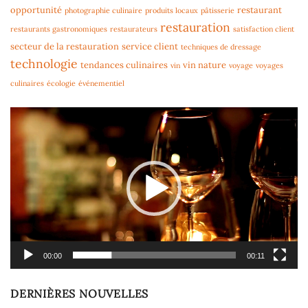
opportunité
restaurant
photographie culinaire
produits locaux
pâtisserie
restauration
restaurants gastronomiques
restaurateurs
satisfaction client
secteur de la restauration
service client
techniques de dressage
technologie
tendances culinaires
vin nature
vin
voyage
voyages
culinaires
écologie
événementiel
Lecteur
vidéo
00:00
00:11
DERNIÈRES NOUVELLES