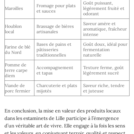
Goût puissant,
Fromage pour plats
Maroilles
légèrement fruité et
et sauces
odorant
Saveur amère et
Houblon
Brassage de bières
aromatique, fraîcheur
local
artisanales
intense
Bases de pains et
Goût doux, idéal pour
Farine de blé
pâtisseries
fermentation
du Nord
traditionnelles
naturelle
Pomme de
Accompagnement
Texture ferme, goût
terre carpe
et tapas
légèrement sucré
diem
Viande de
Charcuterie et plats
Saveur riche, tendre
porc fermier
mijotés
et juteuse
En conclusion, la mise en valeur des produits locaux
dans les estaminets de Lille participe à l’émergence
d’un véritable art de vivre. Elle engage à la fois les sens
et les valeurs, en conjuguant terroir, qualité et respect