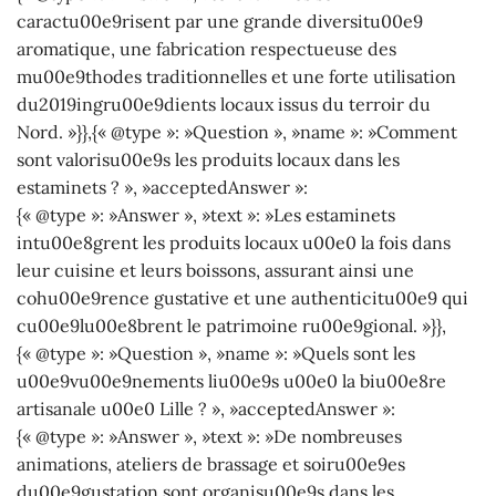
caractu00e9risent par une grande diversitu00e9
aromatique, une fabrication respectueuse des
mu00e9thodes traditionnelles et une forte utilisation
du2019ingru00e9dients locaux issus du terroir du
Nord. »}},{« @type »: »Question », »name »: »Comment
sont valorisu00e9s les produits locaux dans les
estaminets ? », »acceptedAnswer »:
{« @type »: »Answer », »text »: »Les estaminets
intu00e8grent les produits locaux u00e0 la fois dans
leur cuisine et leurs boissons, assurant ainsi une
cohu00e9rence gustative et une authenticitu00e9 qui
cu00e9lu00e8brent le patrimoine ru00e9gional. »}},
{« @type »: »Question », »name »: »Quels sont les
u00e9vu00e9nements liu00e9s u00e0 la biu00e8re
artisanale u00e0 Lille ? », »acceptedAnswer »:
{« @type »: »Answer », »text »: »De nombreuses
animations, ateliers de brassage et soiru00e9es
du00e9gustation sont organisu00e9s dans les