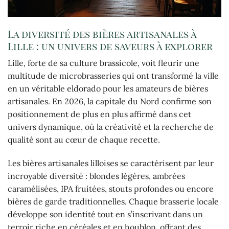
La diversité des bières artisanales à
Lille : un univers de saveurs à explorer
Lille, forte de sa culture brassicole, voit fleurir une
multitude de microbrasseries qui ont transformé la ville
en un véritable eldorado pour les amateurs de bières
artisanales. En 2026, la capitale du Nord confirme son
positionnement de plus en plus affirmé dans cet
univers dynamique, où la créativité et la recherche de
qualité sont au cœur de chaque recette.
Les bières artisanales lilloises se caractérisent par leur
incroyable diversité : blondes légères, ambrées
caramélisées, IPA fruitées, stouts profondes ou encore
bières de garde traditionnelles. Chaque brasserie locale
développe son identité tout en s’inscrivant dans un
terroir riche en céréales et en houblon, offrant des