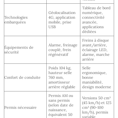
Tableau de bord
Géolocalisation
numérique,
Technologies
4G, application
connectivité
embarquées
mobile, prise
avancée,
USB
applications
dédiées
Freins à disque
Alarme, freinage
avant/arrière,
Équipements de
couplé, frein
éclairage LED,
sécurité
régénératif
alarme, marche
arrière
Poids 104 kg,
Selle
hauteur selle
ergonomique,
Confort de conduite
760 mm,
bonne
amortisseur
maniabilité,
arrière réglable
design moderne
Permis AM ou
Versions 50 cm³
sans permis
(45 km/h) et 125
(selon date de
Permis nécessaire
cm³ (90-100
naissance,
km/h), permis
équivalent 50
variable