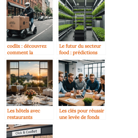
codlix : découvrez
Le futur du secteur
comment la
food : prédictions
technologie
pour 2030
transforme
l’expérience culinaire
en 2025
Les hôtels avec
Les clés pour réussir
restaurants
une levée de fonds
gastronomiques
dans la foodtech
d’exception