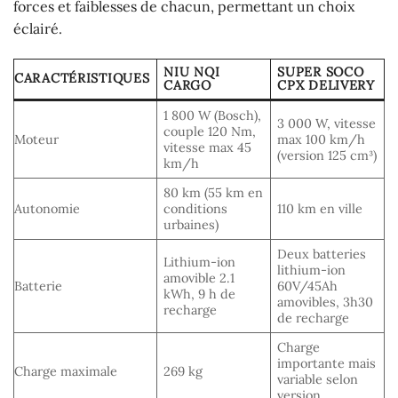
forces et faiblesses de chacun, permettant un choix
éclairé.
NIU NQI
SUPER SOCO
CARACTÉRISTIQUES
CARGO
CPX DELIVERY
1 800 W (Bosch),
3 000 W, vitesse
couple 120 Nm,
Moteur
max 100 km/h
vitesse max 45
(version 125 cm³)
km/h
80 km (55 km en
Autonomie
conditions
110 km en ville
urbaines)
Deux batteries
Lithium-ion
lithium-ion
amovible 2.1
Batterie
60V/45Ah
kWh, 9 h de
amovibles, 3h30
recharge
de recharge
Charge
importante mais
Charge maximale
269 kg
variable selon
version