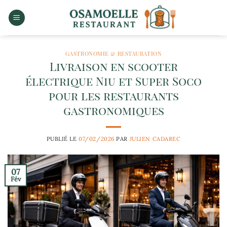
Passer
au
contenu
GASTRONOMIE & RESTAURATION
Livraison en scooter
électrique Niu et Super Soco
pour les restaurants
gastronomiques
PUBLIÉ LE
07/02/2026
PAR
JULIEN CADAREC
07
Fév