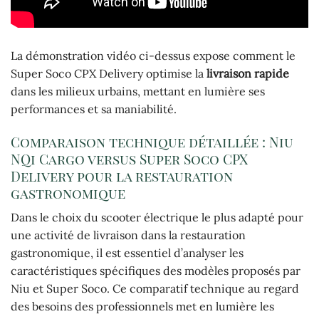
La démonstration vidéo ci-dessus expose comment le
Super Soco CPX Delivery optimise la
livraison rapide
dans les milieux urbains, mettant en lumière ses
performances et sa maniabilité.
Comparaison technique détaillée : Niu
NQi Cargo versus Super Soco CPX
Delivery pour la restauration
gastronomique
Dans le choix du scooter électrique le plus adapté pour
une activité de livraison dans la restauration
gastronomique, il est essentiel d’analyser les
caractéristiques spécifiques des modèles proposés par
Niu et Super Soco. Ce comparatif technique au regard
des besoins des professionnels met en lumière les