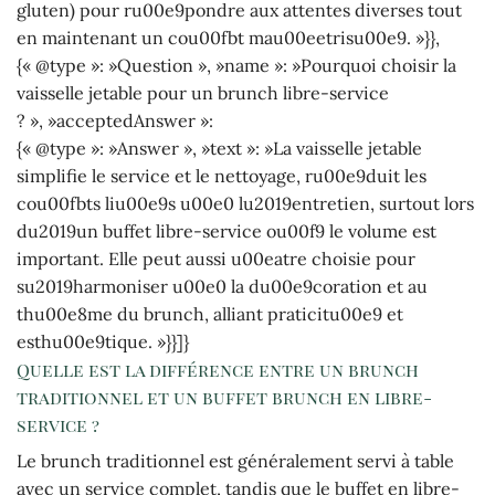
gluten) pour ru00e9pondre aux attentes diverses tout
en maintenant un cou00fbt mau00eetrisu00e9. »}},
{« @type »: »Question », »name »: »Pourquoi choisir la
vaisselle jetable pour un brunch libre-service
? », »acceptedAnswer »:
{« @type »: »Answer », »text »: »La vaisselle jetable
simplifie le service et le nettoyage, ru00e9duit les
cou00fbts liu00e9s u00e0 lu2019entretien, surtout lors
du2019un buffet libre-service ou00f9 le volume est
important. Elle peut aussi u00eatre choisie pour
su2019harmoniser u00e0 la du00e9coration et au
thu00e8me du brunch, alliant praticitu00e9 et
esthu00e9tique. »}}]}
Quelle est la différence entre un brunch
traditionnel et un buffet brunch en libre-
service ?
Le brunch traditionnel est généralement servi à table
avec un service complet, tandis que le buffet en libre-