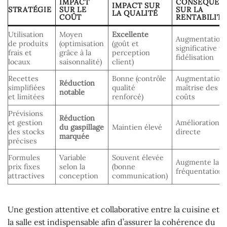
IMPACT
CONSÉQUEN
IMPACT SUR
STRATÉGIE
SUR LE
SUR LA
LA QUALITÉ
COÛT
RENTABILITÉ
Utilisation
Moyen
Excellente
Augmentation
de produits
(optimisation
(goût et
significative vi
frais et
grâce à la
perception
fidélisation
locaux
saisonnalité)
client)
Recettes
Bonne (contrôle
Augmentation 
Réduction
simplifiées
qualité
maîtrise des
notable
et limitées
renforcé)
coûts
Prévisions
Réduction
et gestion
Amélioration
du gaspillage
Maintien élevé
des stocks
directe
marquée
précises
Formules
Variable
Souvent élevée
Augmente la
prix fixes
selon la
(bonne
fréquentation
attractives
conception
communication)
Une gestion attentive et collaborative entre la cuisine et
la salle est indispensable afin d’assurer la cohérence du