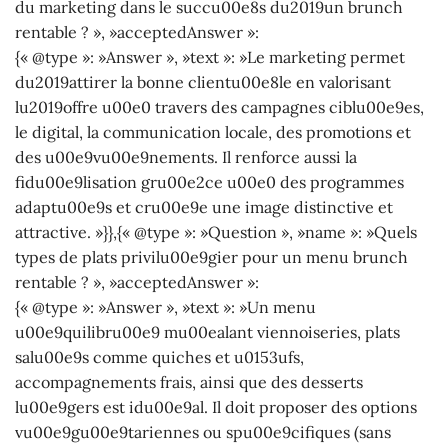
du marketing dans le succu00e8s du2019un brunch
rentable ? », »acceptedAnswer »:
{« @type »: »Answer », »text »: »Le marketing permet
du2019attirer la bonne clientu00e8le en valorisant
lu2019offre u00e0 travers des campagnes ciblu00e9es,
le digital, la communication locale, des promotions et
des u00e9vu00e9nements. Il renforce aussi la
fidu00e9lisation gru00e2ce u00e0 des programmes
adaptu00e9s et cru00e9e une image distinctive et
attractive. »}},{« @type »: »Question », »name »: »Quels
types de plats privilu00e9gier pour un menu brunch
rentable ? », »acceptedAnswer »:
{« @type »: »Answer », »text »: »Un menu
u00e9quilibru00e9 mu00ealant viennoiseries, plats
salu00e9s comme quiches et u0153ufs,
accompagnements frais, ainsi que des desserts
lu00e9gers est idu00e9al. Il doit proposer des options
vu00e9gu00e9tariennes ou spu00e9cifiques (sans