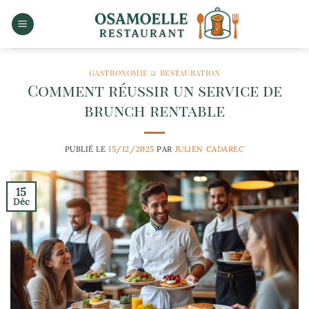
Passer
au
contenu
GASTRONOMIE & RESTAURATION
Comment réussir un service de
brunch rentable
PUBLIÉ LE
15/12/2025
PAR
JULIEN CADAREC
15
Déc