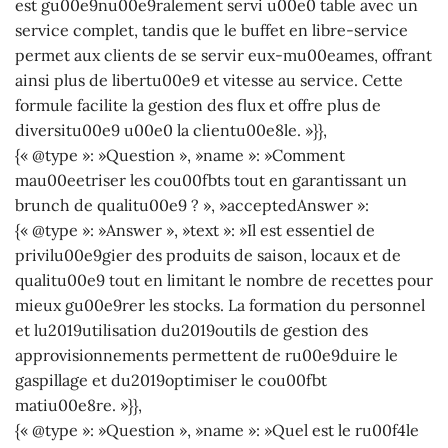
est gu00e9nu00e9ralement servi u00e0 table avec un
service complet, tandis que le buffet en libre-service
permet aux clients de se servir eux-mu00eames, offrant
ainsi plus de libertu00e9 et vitesse au service. Cette
formule facilite la gestion des flux et offre plus de
diversitu00e9 u00e0 la clientu00e8le. »}},
{« @type »: »Question », »name »: »Comment
mau00eetriser les cou00fbts tout en garantissant un
brunch de qualitu00e9 ? », »acceptedAnswer »:
{« @type »: »Answer », »text »: »Il est essentiel de
privilu00e9gier des produits de saison, locaux et de
qualitu00e9 tout en limitant le nombre de recettes pour
mieux gu00e9rer les stocks. La formation du personnel
et lu2019utilisation du2019outils de gestion des
approvisionnements permettent de ru00e9duire le
gaspillage et du2019optimiser le cou00fbt
matiu00e8re. »}},
{« @type »: »Question », »name »: »Quel est le ru00f4le