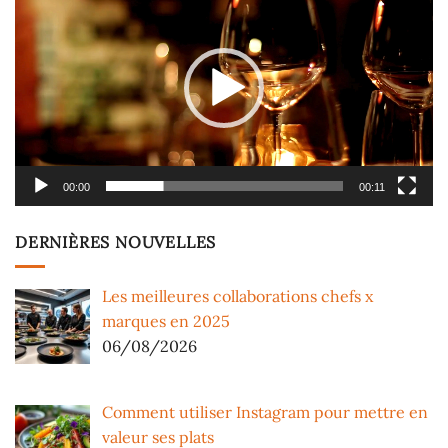
vidéo
00:00
00:11
DERNIÈRES NOUVELLES
Les meilleures collaborations chefs x
marques en 2025
06/08/2026
Comment utiliser Instagram pour mettre en
valeur ses plats