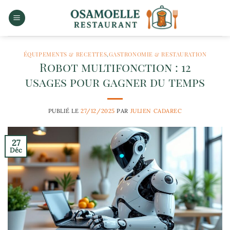
Passer
au
contenu
ÉQUIPEMENTS & RECETTES
,
GASTRONOMIE & RESTAURATION
Robot multifonction : 12
usages pour gagner du temps
PUBLIÉ LE
27/12/2025
PAR
JULIEN CADAREC
27
Déc