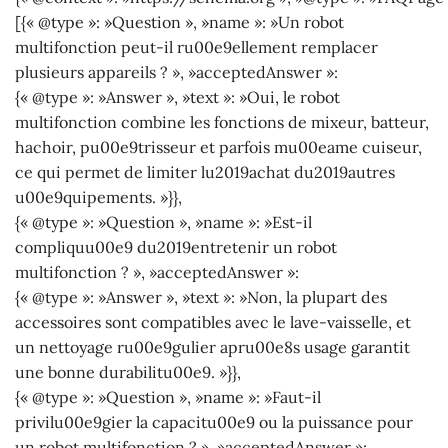
[{« @type »: »Question », »name »: »Un robot
multifonction peut-il ru00e9ellement remplacer
plusieurs appareils ? », »acceptedAnswer »:
{« @type »: »Answer », »text »: »Oui, le robot
multifonction combine les fonctions de mixeur, batteur,
hachoir, pu00e9trisseur et parfois mu00eame cuiseur,
ce qui permet de limiter lu2019achat du2019autres
u00e9quipements. »}},
{« @type »: »Question », »name »: »Est-il
compliquu00e9 du2019entretenir un robot
multifonction ? », »acceptedAnswer »:
{« @type »: »Answer », »text »: »Non, la plupart des
accessoires sont compatibles avec le lave-vaisselle, et
un nettoyage ru00e9gulier apru00e8s usage garantit
une bonne durabilitu00e9. »}},
{« @type »: »Question », »name »: »Faut-il
privilu00e9gier la capacitu00e9 ou la puissance pour
un robot multifonction ? », »acceptedAnswer »: