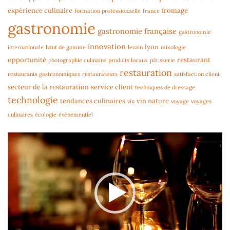
expérience culinaire
fromage
formation professionnelle
france
gastronomie
gastronomie française
gastronomie
innovation
lyon
internationale
haut de gamme
levain
mixologie
opportunité
restaurant
photographie culinaire
produits locaux
pâtisserie
restauration
restaurants gastronomiques
restaurateurs
satisfaction client
secteur de la restauration
service client
techniques de dressage
technologie
tendances culinaires
vin nature
vin
voyage
voyages
culinaires
écologie
événementiel
Lecteur
vidéo