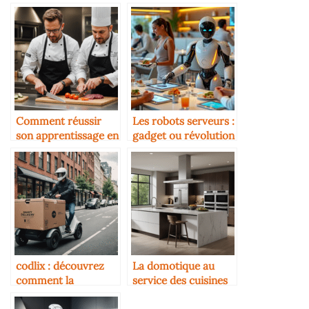
Comment réussir
Les robots serveurs :
son apprentissage en
gadget ou révolution
cuisine
?
codlix : découvrez
La domotique au
comment la
service des cuisines
technologie
pro