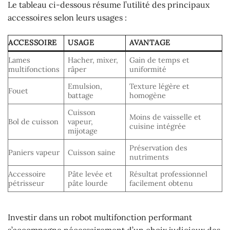
Le tableau ci-dessous résume l’utilité des principaux
accessoires selon leurs usages :
ACCESSOIRE
USAGE
AVANTAGE
Lames
Hacher, mixer,
Gain de temps et
multifonctions
râper
uniformité
Emulsion,
Texture légère et
Fouet
battage
homogène
Cuisson
Moins de vaisselle et
Bol de cuisson
vapeur,
cuisine intégrée
mijotage
Préservation des
Paniers vapeur
Cuisson saine
nutriments
Accessoire
Pâte levée et
Résultat professionnel
pétrisseur
pâte lourde
facilement obtenu
Investir dans un robot multifonction performant