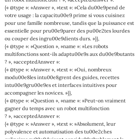
{« @type »: »Answer », »text »: »Cela du00e9pend de
votre usage : la capacitu00e9 prime si vous cuisinez
pour une famille nombreuse, tandis que la puissance est
essentielle pour pru00e9parer des pu00e2tes lourdes
ou couper des ingru00e9dients durs. »}},
{« @type »: »Question », »name »: »Les robots
multifonctions sont-ils adaptu00e9s aux du00e9butants
? », »acceptedAnswer »:
{« @type »: »Answer », »text »: »Oui, nombreux
modu00e8les intu00e8grent des guides, recettes
intu00e9gru00e9es et interfaces intuitives pour
accompagner les novices. »}},
{« @type »: »Question », »name »: »Peut-on vraiment
gagner du temps avec un robot multifonction
? », »acceptedAnswer »:
{« @type »: »Answer », »text »: »Absolument, leur
polyvalence et automatisation des tu00e2ches