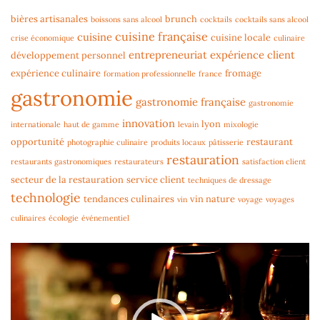
bières artisanales
brunch
boissons sans alcool
cocktails
cocktails sans alcool
cuisine française
cuisine
cuisine locale
crise économique
culinaire
entrepreneuriat
expérience client
développement personnel
expérience culinaire
fromage
formation professionnelle
france
gastronomie
gastronomie française
gastronomie
innovation
lyon
internationale
haut de gamme
levain
mixologie
opportunité
restaurant
photographie culinaire
produits locaux
pâtisserie
restauration
restaurants gastronomiques
restaurateurs
satisfaction client
secteur de la restauration
service client
techniques de dressage
technologie
tendances culinaires
vin nature
vin
voyage
voyages
culinaires
écologie
événementiel
Lecteur
vidéo