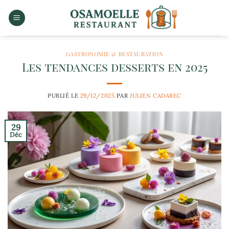
Passer
au
contenu
GASTRONOMIE & RESTAURATION
Les tendances desserts en 2025
PUBLIÉ LE
29/12/2025
PAR
JULIEN CADAREC
29
Déc