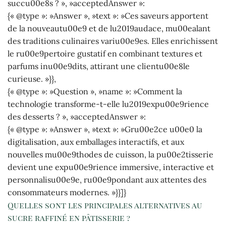
succu00e8s ? », »acceptedAnswer »:
{« @type »: »Answer », »text »: »Ces saveurs apportent
de la nouveautu00e9 et de lu2019audace, mu00ealant
des traditions culinaires variu00e9es. Elles enrichissent
le ru00e9pertoire gustatif en combinant textures et
parfums inu00e9dits, attirant une clientu00e8le
curieuse. »}},
{« @type »: »Question », »name »: »Comment la
technologie transforme-t-elle lu2019expu00e9rience
des desserts ? », »acceptedAnswer »:
{« @type »: »Answer », »text »: »Gru00e2ce u00e0 la
digitalisation, aux emballages interactifs, et aux
nouvelles mu00e9thodes de cuisson, la pu00e2tisserie
devient une expu00e9rience immersive, interactive et
personnalisu00e9e, ru00e9pondant aux attentes des
consommateurs modernes. »}}]}
Quelles sont les principales alternatives au
sucre raffiné en pâtisserie ?