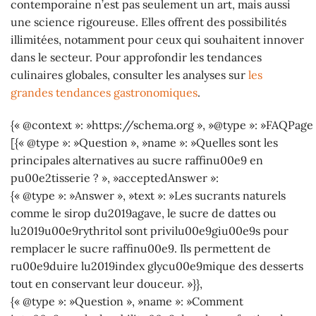
contemporaine n’est pas seulement un art, mais aussi
une science rigoureuse. Elles offrent des possibilités
illimitées, notamment pour ceux qui souhaitent innover
dans le secteur. Pour approfondir les tendances
culinaires globales, consulter les analyses sur
les
grandes tendances gastronomiques
.
{« @context »: »https://schema.org », »@type »: »FAQPage 
[{« @type »: »Question », »name »: »Quelles sont les
principales alternatives au sucre raffinu00e9 en
pu00e2tisserie ? », »acceptedAnswer »:
{« @type »: »Answer », »text »: »Les sucrants naturels
comme le sirop du2019agave, le sucre de dattes ou
lu2019u00e9rythritol sont privilu00e9giu00e9s pour
remplacer le sucre raffinu00e9. Ils permettent de
ru00e9duire lu2019index glycu00e9mique des desserts
tout en conservant leur douceur. »}},
{« @type »: »Question », »name »: »Comment