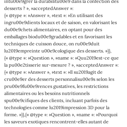
intu00e9grer la durabilitu00e9 dans la confection des
desserts ? », »acceptedAnswer »:
{« @type »: »Answer », »text »: »En utilisant des
ingru00e9dients locaux et de saison, en valorisant les
du00e9chets alimentaires, en optant pour des
emballages biodu00e9gradables et en favorisant les
techniques de cuisson douce, on ru00e9duit
lu2019empreinte u00e9cologique des desserts. »}},
{« @type »: »Question », »name »: »Quu2019est-ce que
la pu00e2tisserie sur-mesure ? », »acceptedAnswer »:
{« @type »: »Answer », »text »: »Il su2019agit de
cru00e9er des desserts personnalisu00e9s selon les
pru00e9fu00e9rences gustatives, les restrictions
alimentaires ou les besoins nutritionnels
spu00e9cifiques des clients, incluant parfois des
technologies comme lu2019impression 3D pour la
forme. »}},{« @type »: »Question », »name »: »Pourquoi
les saveurs exotiques rencontrent-elles autant de