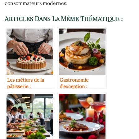
consommateurs modernes.
Articles Dans La Même Thématique :
Les métiers de la
Gastronomie
pâtisserie :
d’exception :
tendances et
découvrez
formations
l’expérience culinaire
unique d’osamoelle-
restaurant.com