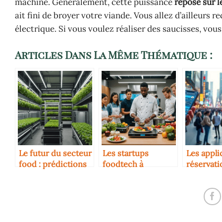
machine. Généralement, cette puissance
repose sur l
ait fini de broyer votre viande. Vous allez d’ailleurs r
électrique. Si vous voulez réaliser des saucisses, vo
Articles Dans La Même Thématique :
Le futur du secteur
Les startups
Les appli
food : prédictions
foodtech à
réservati
pour 2030
surveiller en 2025
utilisées