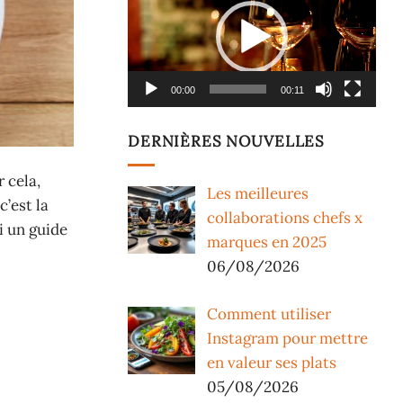
vidéo
00:00
00:11
DERNIÈRES NOUVELLES
 cela,
Les meilleures
’est la
collaborations chefs x
i un guide
marques en 2025
06/08/2026
Comment utiliser
Instagram pour mettre
en valeur ses plats
05/08/2026