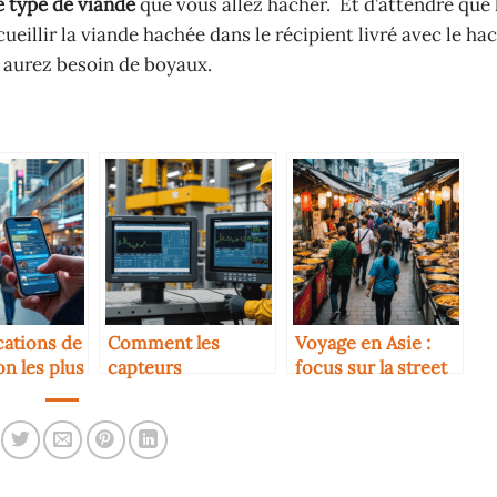
e type de viande
que vous allez hacher. Et d’attendre que 
ecueillir la viande hachée dans le récipient livré avec le ha
us aurez besoin de boyaux.
cations de
Comment les
Voyage en Asie :
on les plus
capteurs
focus sur la street
 en 2025
intelligents
food
réduisent les coûts