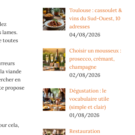
Toulouse : cassoulet &
vins du Sud-Ouest, 10
lez
adresses
s lames.
04/08/2026
e toutes
Choisir un mousseux :
prosecco, crémant,
erreurs
champagne
 la viande
02/08/2026
ercher en
ite propose
Dégustation : le
vocabulaire utile
(simple et clair)
01/08/2026
our cela,
Restauration