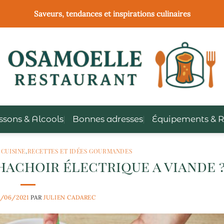
Saveurs, tendances et inspirations culinaires
ssons & Alcools
Bonnes adresses
Équipements & R
 CUISINE
,
RECETTES ET IDÉES GOURMANDES
achoir électrique a viande 
6/06/2021
PAR
JULIEN CADAREC