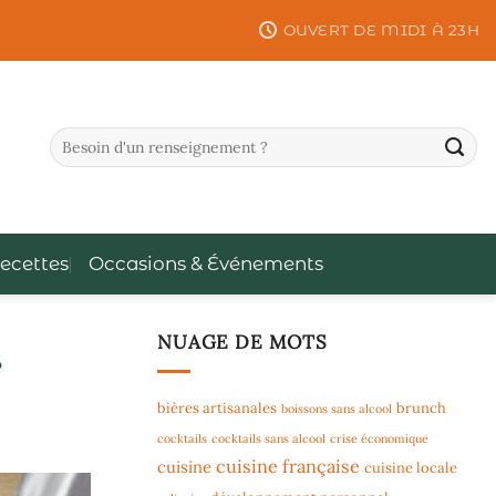
OUVERT DE MIDI À 23H
ecettes
Occasions & Événements
NUAGE DE MOTS
?
bières artisanales
brunch
boissons sans alcool
cocktails
cocktails sans alcool
crise économique
cuisine française
cuisine
cuisine locale