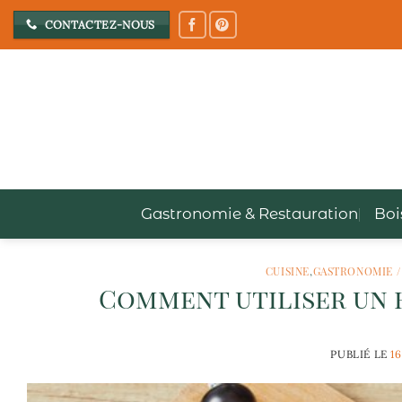
Passer
CONTACTEZ-NOUS
au
contenu
Gastronomie & Restauration
Boi
CUISINE
,
GASTRONOMIE /
Comment utiliser un h
PUBLIÉ LE
1