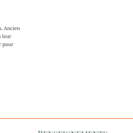
s. Ancien
 leur
r pour