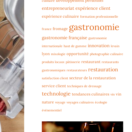
développement personnel
culinaire
entrepreneuriat
expérience client
expérience culinaire
formation professionnelle
gastronomie
fromage
france
gastronomie française
gastronomie
innovation
internationale
haut de gamme
levain
lyon
opportunité
mixologie
photographie culinaire
restaurant
produits locaux
pâtisserie
restaurants
restauration
gastronomiques
restaurateurs
secteur de la restauration
satisfaction client
service client
techniques de dressage
technologie
tendances culinaires
vin
vin
nature
voyage
voyages culinaires
écologie
événementiel
Lecteur