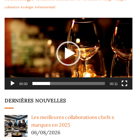
culinaires
écologie
événementiel
Lecteur
vidéo
00:00
00:11
DERNIÈRES NOUVELLES
Les meilleures collaborations chefs x
marques en 2025
06/08/2026