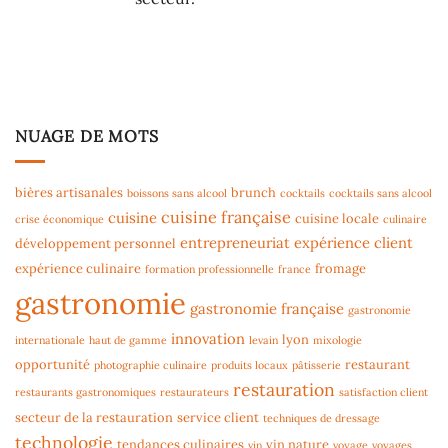
NUAGE DE MOTS
bières artisanales
brunch
boissons sans alcool
cocktails
cocktails sans alcool
cuisine française
cuisine
cuisine locale
crise économique
culinaire
entrepreneuriat
expérience client
développement personnel
expérience culinaire
fromage
formation professionnelle
france
gastronomie
gastronomie française
gastronomie
innovation
lyon
internationale
haut de gamme
levain
mixologie
opportunité
restaurant
photographie culinaire
produits locaux
pâtisserie
restauration
restaurants gastronomiques
restaurateurs
satisfaction client
secteur de la restauration
service client
techniques de dressage
technologie
tendances culinaires
vin nature
vin
voyage
voyages