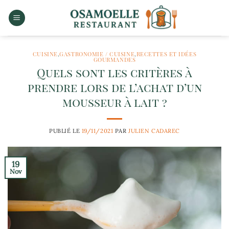
Passer
au
contenu
CUISINE
,
GASTRONOMIE / CUISINE
,
RECETTES ET IDÉES
GOURMANDES
Quels sont les critères à
prendre lors de l’achat d’un
mousseur à lait ?
PUBLIÉ LE
19/11/2021
PAR
JULIEN CADAREC
19
Nov