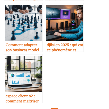
modèle choisir ?
d’événement :
basiques
Comment adapter
djilsi en 2025 : qui est
son business model
ce phénomène et
en période de crise
pourquoi il fascine
autant ?
espace client o2 :
comment maîtriser
facilement la gestion