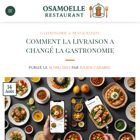
Passer
au
contenu
GASTRONOMIE & RESTAURATION
Comment la livraison a
changé la gastronomie
PUBLIÉ LE
14/08/2025
PAR
JULIEN CADAREC
14
Août