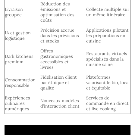
Réduction des
Livraison
émissions et
Collecte multiple sur
groupée
optimisation des
un même itinéraire
coûts
Précision accrue
Applications pilotant
IA et gestion
dans les prévisions
les préparations en
logistique
et stocks
cuisine
Offres
Restaurants virtuels
Dark kitchens
gastronomiques
spécialisés dans la
premium
accessibles et
cuisine saine
livrées
Fidélisation client
Plateformes
Consommation
par éthique et
valorisant le bio, local
responsable
qualité
et équitable
Expériences
Services de
Nouveaux modèles
culinaires
commande en direct
d’interaction client
numériques
et live cooking