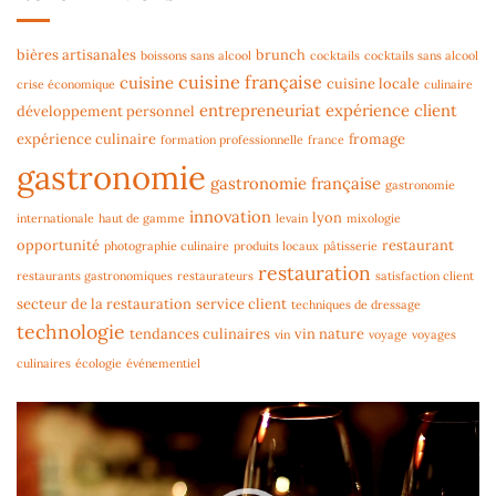
bières artisanales
brunch
boissons sans alcool
cocktails
cocktails sans alcool
cuisine française
cuisine
cuisine locale
crise économique
culinaire
entrepreneuriat
expérience client
développement personnel
expérience culinaire
fromage
formation professionnelle
france
gastronomie
gastronomie française
gastronomie
innovation
lyon
internationale
haut de gamme
levain
mixologie
opportunité
restaurant
photographie culinaire
produits locaux
pâtisserie
restauration
restaurants gastronomiques
restaurateurs
satisfaction client
secteur de la restauration
service client
techniques de dressage
technologie
tendances culinaires
vin nature
vin
voyage
voyages
culinaires
écologie
événementiel
Lecteur
vidéo