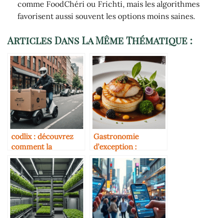
comme FoodChéri ou Frichti, mais les algorithmes
favorisent aussi souvent les options moins saines.
Articles Dans La Même Thématique :
codlix : découvrez
Gastronomie
comment la
d’exception :
technologie
découvrez
transforme
l’expérience culinaire
l’expérience culinaire
unique d’osamoelle-
en 2025
restaurant.com